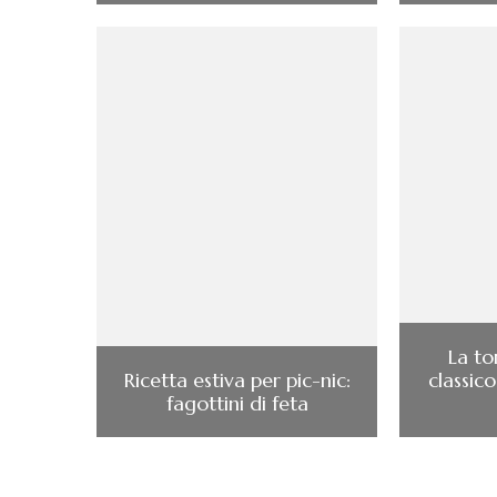
La to
Ricetta estiva per pic-nic:
classico
fagottini di feta