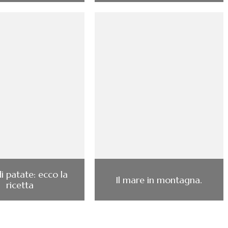
i patate: ecco la
Il mare in montagna.
ricetta