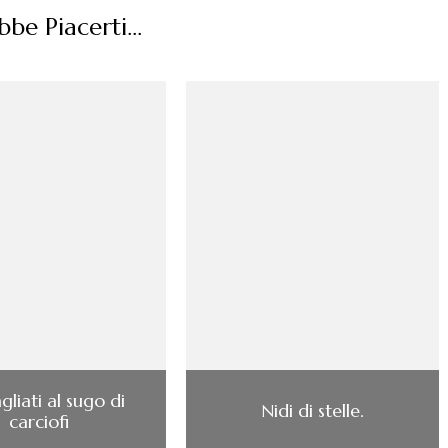
be Piacerti...
liati al sugo di
Nidi di stelle.
carciofi