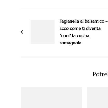
Navigazione
articoli
Fagianella al balsamico –
Ecco come ti diventa
“cool” la cucina
romagnola.
Potreb