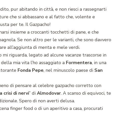
adito, pur abitando in città, e non riesci a rassegnarti
ture che si abbassano e al fatto che, volente e
iusta per te. Il Gazpacho!
marsi insieme a croccanti tocchetti di pane, e che
pagnola. Se non altro per le varianti, che sono davvero
are all’aggiunta di menta e mele verdi.
o mi riguarda, legato ad alcune vacanze trascorse in
 della mia vita l’ho assaggiato a
Formentera
, in una
istorante
Fonda Pepe
, nel minuscolo paese di
San
meno di pensare al celebre gazpacho corretto con
 crisi di nervi
” di
Almodovar
. A scanso di equivoci, te
adizionale. Spero di non averti delusa.
cena finger food o di un aperitivo a casa, procurati