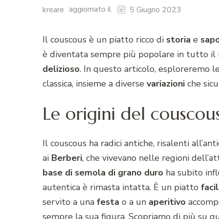
aggiornato il
kreare
5 Giugno 2023
Il couscous è un piatto ricco di
storia
e
sap
è diventata sempre più popolare in tutto il
delizioso
. In questo articolo, esploreremo l
classica, insieme a diverse
variazioni
che sicu
Le origini del couscou
Il couscous ha radici antiche, risalenti all’an
ai
Berberi
, che vivevano nelle regioni dell’
base di semola di grano duro
ha subito infl
autentica è rimasta intatta. È un piatto
faci
servito a una
festa
o a un
aperitivo
accomp
sempre la sua figura. Scopriamo di più su que