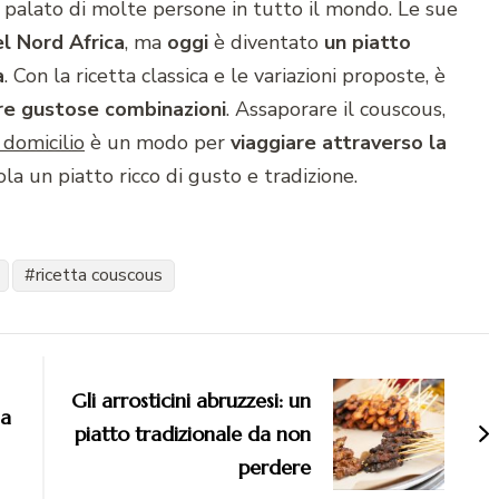
l palato di molte persone in tutto il mondo. Le sue
el Nord Africa
, ma
oggi
è diventato
un piatto
à
. Con la ricetta classica e le variazioni proposte, è
re gustose combinazioni
. Assaporare il couscous,
 domicilio
è un modo per
viaggiare attraverso la
ola un piatto ricco di gusto e tradizione.
ricetta couscous
Gli arrosticini abruzzesi: un
na
piatto tradizionale da non
perdere