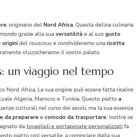
ore
, originario del
Nord Africa
. Questa delizia culinaria
 mondo grazie alla sua
versatilità
e al suo
gusto
e
origini
del couscous e condivideremo una
ricetta
ramente stuzzicheranno il vostro palato.
s: un viaggio nel tempo
tico Nord Africa. La sua origine può essere fatta risalire
attuale Algeria, Marocco e Tunisia. Questo piatto
a
uenze culturali nel corso dei secoli, ma la sua essenza
le da preparare
e
comodo da trasportare
. Inoltre se
agnato da
tovaglioli e portaposate personalizzati
fa
sto piatto così versatile, a cominciare dalla sua