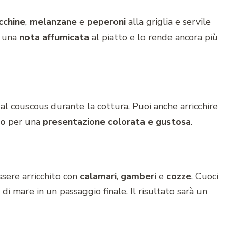
cchine
,
melanzane
e
peperoni
alla griglia e servile
e una
nota affumicata
al piatto e lo rende ancora più
al couscous durante la cottura. Puoi anche arricchire
lo
per una
presentazione colorata e gustosa
.
ssere arricchito con
calamari
,
gamberi
e
cozze
. Cuoci
di mare in un passaggio finale. Il risultato sarà un