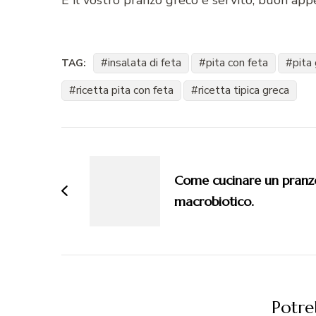
E il vostro pranzo greco è servito, buon appe
insalata di feta
pita con feta
pita
TAG:
ricetta pita con feta
ricetta tipica greca
Navigazione
articoli
Come cucinare un pranz
macrobiotico.
Potreb