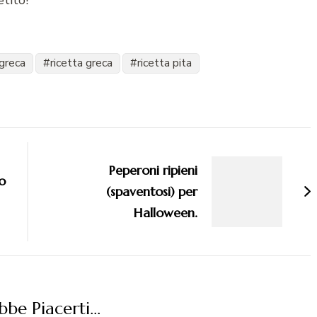
tito!
 greca
ricetta greca
ricetta pita
Peperoni ripieni
o
(spaventosi) per
Halloween.
be Piacerti...