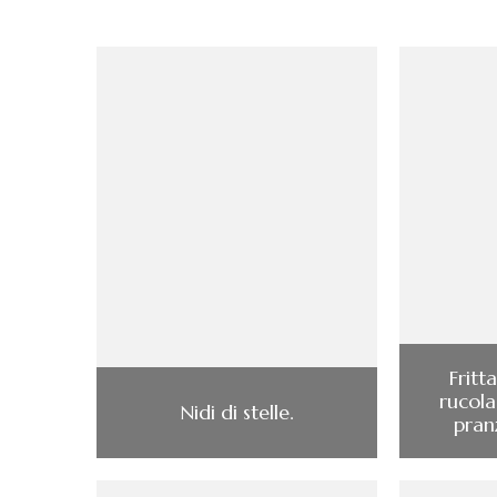
Fritt
rucola
Nidi di stelle.
pran