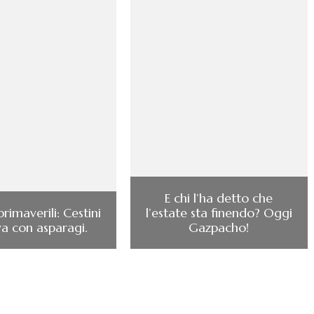
E chi l’ha detto che
primaverili: Cestini
l’estate sta finendo? Oggi
va con asparagi.
Gazpacho!