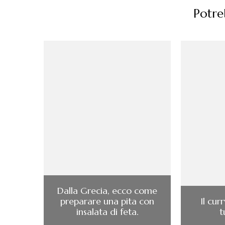
Potreb
Dalla Grecia, ecco come
preparare una pita con
Il cur
insalata di feta.
t