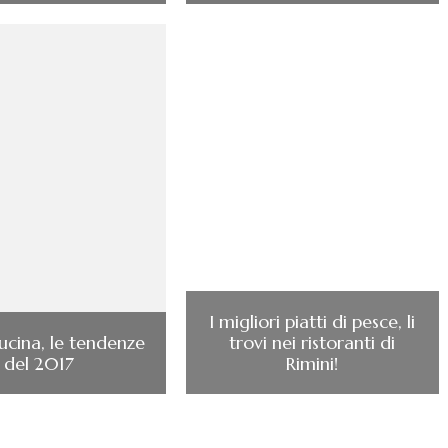
I migliori piatti di pesce, li
ucina, le tendenze
trovi nei ristoranti di
del 2017
Rimini!