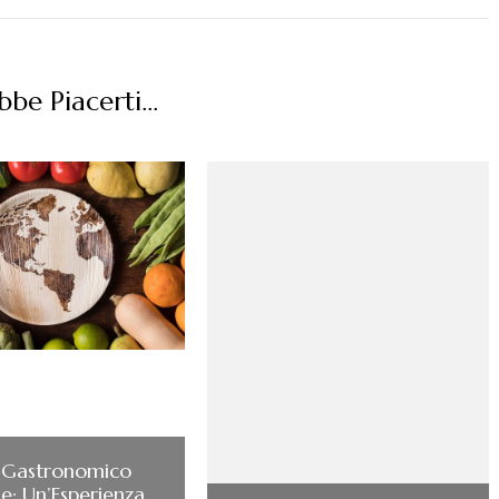
be Piacerti...
 Gastronomico
le: Un’Esperienza