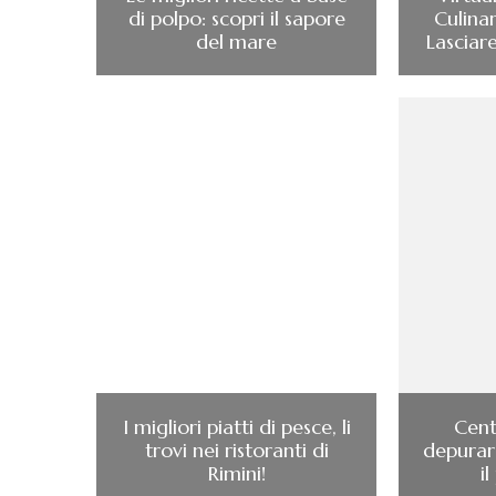
di polpo: scopri il sapore
Culina
del mare
Lasciar
I migliori piatti di pesce, li
Cent
trovi nei ristoranti di
depurars
Rimini!
i