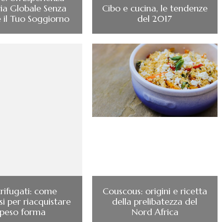
ria Globale Senza
Cibo e cucina, le tendenze
e il Tuo Soggiorno
del 2017
rifugati: come
Couscous: origini e ricetta
i per riacquistare
della prelibatezza del
l peso forma
Nord Africa