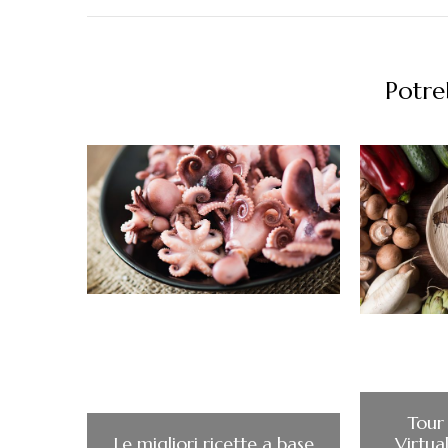
Potreb
Tour
Le migliori ricette a base
Virtua