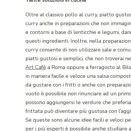
Tante soluzioni in cucina
Oltre al classico pollo al curry, piatto gust
curry anche in preparazioni che non immagi
e contorni a base di lenticchie e legumi, da
questi ingredienti. Inoltre, nella preparazion
curry consente di non utilizzare sale e com
piatti gustosi e semplici, che non troverai n
Art Cafè
a Roma oppure a ferragosto al Bilio
in maniera facile e veloce una salsa compost
da gustare con i fritti o anche con preparazion
vuoto è possibile non rinunciare ad un primo
possono aggiungersi le verdure che preferi
frittata può diventare più gustosa con l’agg
Se queste sono alcune idee facili e veloci per
per i più esperti è possibile anche studiare a