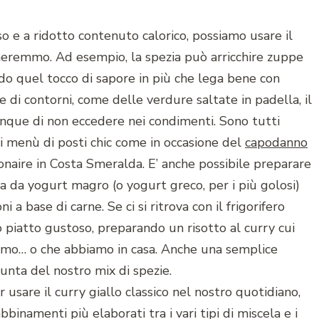
oso e a ridotto contenuto calorico, possiamo usare il
neremmo. Ad esempio, la spezia può arricchire zuppe
ndo quel tocco di sapore in più che lega bene con
e di contorni, come delle verdure saltate in padella, il
unque di non eccedere nei condimenti. Sono tutti
ei menù di posti chic come in occasione del
capodanno
naire in Costa Smeralda. E’ anche possibile preparare
a da yogurt magro (o yogurt greco, per i più golosi)
i a base di carne. Se ci si ritrova con il frigorifero
 piatto gustoso, preparando un risotto al curry cui
amo… o che abbiamo in casa. Anche una semplice
iunta del nostro mix di spezie.
 usare il curry giallo classico nel nostro quotidiano,
bbinamenti più elaborati tra i vari tipi di miscela e i