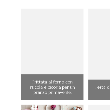
Frittata al forno con
rucola e cicoria per un
Festa d
pranzo primaverile.