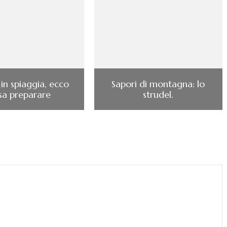
in spiaggia, ecco
Sapori di montagna: lo
sa preparare
strudel.