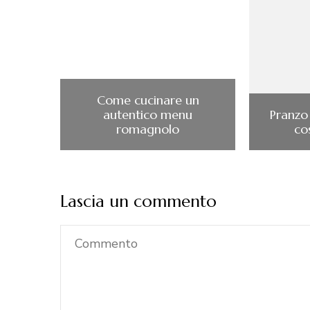
Come cucinare un
autentico menu
Pranzo 
romagnolo
co
Lascia un commento