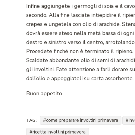
Infine aggiungete i germogli di soia e il cavo
secondo. Alla fine lasciate intiepidire il rip
crepes e ungetela con olio di arachide. Stendet
dovrà essere steso nella metà bassa di ogni fo
destro e sinistro verso il centro, arrotolando
Procedete finché non è terminato il ripieno. 
Scaldate abbondante olio di semi di arachid
gli involtini. Fate attenzione a farli dorare 
dall’olio e appoggiateli su carta assorbente. 
Buon appetito
come preparare involtini primavera
inv
TAG:
ricetta involtini primavera