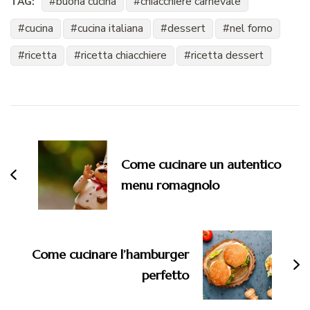
buona cucina
chiacchiere carnevale
TAG:
cucina
cucina italiana
dessert
nel forno
ricetta
ricetta chiacchiere
ricetta dessert
Navigazione
articoli
Come cucinare un autentico
menu romagnolo
Come cucinare l’hamburger
perfetto