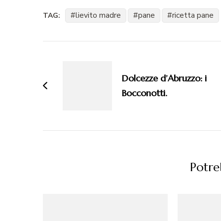
lievito madre
pane
ricetta pane
TAG:
Navigazione
articoli
Dolcezze d’Abruzzo: i
Bocconotti.
Potreb